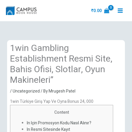
Skip
to
₹
0.00
content
1win Gambling
Establishment Resmi Site,
Bahis Ofisi, Slotlar, Oyun
Makineleri”
/
Uncategorized
/ By
Mrugesh Patel
1win Türkiye Giriş Yap Ve Oyna Bonus 24, 000
Content
In Için Promosyon Kodu Nasıl Alınır?
In Resmi Sitesinde Kayıt