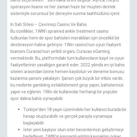
bahis seçenekleri” “sunmakla sınırlı değildir. Ayrıca, meşru
operasyon lisansı ve her zaman hazır bir müşteri destek
sistemiyle sorunsuz bir deneyim sunma taahhüdünü içerir.
In Sah Sitesi – Çevrimiçi Casino Ve Bahis
Bu özellikler, 1WIN’i sprained ankle treatment casino
tutkunları hem de spor bahisleri meraklıları için öncelikli bir
destinasyon haline getiriyor. 1Win casino’nun oyun faaliyeti
lisansını Curacao’nun yetkili organı, Curacao eGaming
vermektedir. Bu, platformdaki tüm kullanıcıların kayıt ve oyun
faaliyetlerinin yasallığını garanti eder. 2022 yılında en iyi bahis
siteleri arasından birine hemen kaydolun ve deneme bonusu
kazanma şansını yakalayın. Şansın çok büyük bir etkisi vardır,
bu nedenle gambling establishment girişi yapın, bahislerinizi
yapın ve eğlenin. 1Win de kullanıcılar herhangi bir popüler
spor dalına bahis oynayabilir.
Türkiye’den 18 yaşın üzerindeki her kullanıcı burada bir
hesap oluşturabilir ve gerçek parayla oynamaya
başlayabilir.
İster yeni başlıyor olun ister becerilerinizi geliştirmeyi
hedefleyin, 1WIN’in kapsamlı eğitim kaynakları poker