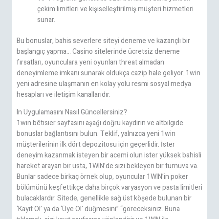
çekim limitleri ve kişiselleştirilmiş müşteri hizmetleri
sunar.
Bu bonuslar, bahis severlere siteyi deneme ve kazançlı bir
başlangıç yapma… Casino sitelerinde ücretsiz deneme
fırsatları, oyunculara yeni oyunları threat almadan
deneyimleme imkanı sunarak oldukça cazip hale geliyor. 1win
yeni adresine ulaşmanın en kolay yolu resmi sosyal medya
hesapları ve iletişim kanallarıdır.
In Uygulamasını Nasıl Güncellersiniz?
1win bêtisier sayfasını aşağı doğru kaydırın ve altbilgide
bonuslar bağlantısını bulun. Teklif, yalnızca yeni 1win
müşterilerinin ilk dört depozitosu için geçerlidir. İster
deneyim kazanmak isteyen bir acemi olun ister yüksek bahisli
hareket arayan bir usta, 1WIN’de sizi bekleyen bir turnuva va.
Bunlar sadece birkaç örnek olup, oyuncular 1WIN’in poker
bölümünü keşfettikçe daha birçok varyasyon ve pasta limitleri
bulacaklardır. Sitede, genellikle sağ üst köşede bulunan bir
‘Kayıt Ol’ ya da ‘Üye Ol’ düğmesini” “göreceksiniz. Buna