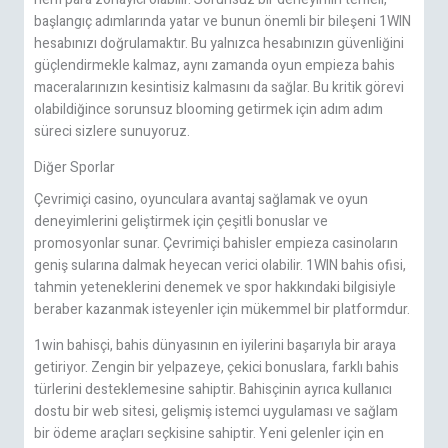
başlangıç adımlarında yatar ve bunun önemli bir bileşeni 1WIN
hesabınızı doğrulamaktır. Bu yalnızca hesabınızın güvenliğini
güçlendirmekle kalmaz, aynı zamanda oyun empieza bahis
maceralarınızın kesintisiz kalmasını da sağlar. Bu kritik görevi
olabildiğince sorunsuz blooming getirmek için adım adım
süreci sizlere sunuyoruz.
Diğer Sporlar
Çevrimiçi casino, oyunculara avantaj sağlamak ve oyun
deneyimlerini geliştirmek için çeşitli bonuslar ve
promosyonlar sunar. Çevrimiçi bahisler empieza casinoların
geniş sularına dalmak heyecan verici olabilir. 1WIN bahis ofisi,
tahmin yeteneklerini denemek ve spor hakkındaki bilgisiyle
beraber kazanmak isteyenler için mükemmel bir platformdur.
1win bahisçi, bahis dünyasının en iyilerini başarıyla bir araya
getiriyor. Zengin bir yelpazeye, çekici bonuslara, farklı bahis
türlerini desteklemesine sahiptir. Bahisçinin ayrıca kullanıcı
dostu bir web sitesi, gelişmiş istemci uygulaması ve sağlam
bir ödeme araçları seçkisine sahiptir. Yeni gelenler için en