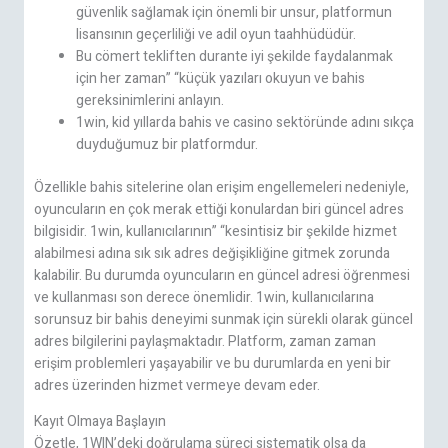
güvenlik sağlamak için önemli bir unsur, platformun
lisansının geçerliliği ve adil oyun taahhüdüdür.
Bu cömert tekliften durante iyi şekilde faydalanmak
için her zaman” “küçük yazıları okuyun ve bahis
gereksinimlerini anlayın.
1win, kid yıllarda bahis ve casino sektöründe adını sıkça
duyduğumuz bir platformdur.
Özellikle bahis sitelerine olan erişim engellemeleri nedeniyle,
oyuncuların en çok merak ettiği konulardan biri güncel adres
bilgisidir. 1win, kullanıcılarının” “kesintisiz bir şekilde hizmet
alabilmesi adına sık sık adres değişikliğine gitmek zorunda
kalabilir. Bu durumda oyuncuların en güncel adresi öğrenmesi
ve kullanması son derece önemlidir. 1win, kullanıcılarına
sorunsuz bir bahis deneyimi sunmak için sürekli olarak güncel
adres bilgilerini paylaşmaktadır. Platform, zaman zaman
erişim problemleri yaşayabilir ve bu durumlarda en yeni bir
adres üzerinden hizmet vermeye devam eder.
Kayıt Olmaya Başlayın
Özetle, 1WIN’deki doğrulama süreci sistematik olsa da