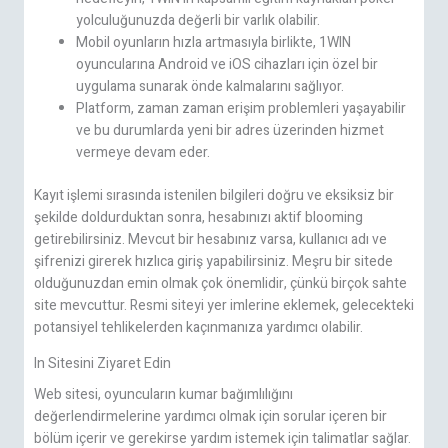
yolculuğunuzda değerli bir varlık olabilir.
Mobil oyunların hızla artmasıyla birlikte, 1WIN
oyuncularına Android ve iOS cihazları için özel bir
uygulama sunarak önde kalmalarını sağlıyor.
Platform, zaman zaman erişim problemleri yaşayabilir
ve bu durumlarda yeni bir adres üzerinden hizmet
vermeye devam eder.
Kayıt işlemi sırasında istenilen bilgileri doğru ve eksiksiz bir
şekilde doldurduktan sonra, hesabınızı aktif blooming
getirebilirsiniz. Mevcut bir hesabınız varsa, kullanıcı adı ve
şifrenizi girerek hızlıca giriş yapabilirsiniz. Meşru bir sitede
olduğunuzdan emin olmak çok önemlidir, çünkü birçok sahte
site mevcuttur. Resmi siteyi yer imlerine eklemek, gelecekteki
potansiyel tehlikelerden kaçınmanıza yardımcı olabilir.
In Sitesini Ziyaret Edin
Web sitesi, oyuncuların kumar bağımlılığını
değerlendirmelerine yardımcı olmak için sorular içeren bir
bölüm içerir ve gerekirse yardım istemek için talimatlar sağlar.