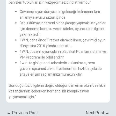
bahisleri tutkunları için vazgeçilmez bir platformdur.
Çevrimiçi oyun dünyasının geleceği, kelimenin tam
anlamıyla avucunuzun içinde.
Bahis dünyasında yeni bir başlangıç yapmak isteyenler
için deneme bonusu veren siteler, oyuncuların ilgisini
çekmektedir.
1WIN, daha önce Firstbet olarak bilinen, çevrimiçi oyun
dünyasına 2016 yılında adım attı.
1WIN, düzenli oyuncularını Sadakat Puanları sistemi ve
VIP Programı ile ödüllendirir.
1win. tc gibi güncel adreslerin kullanılması, hem
güvenli sprained ankle treatment de hızlı bir şekilde
siteye erişim sağlamanızı mümkün kılar.
Sunduğunuz bilgilerin doğru olduğundan emin olun, özellikle
kazançlarınızı çekerken herhangi bir komplikasyon
yaşamamak için.”
←
Previous Post
Next Post
→