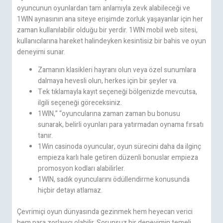
oyuncunun oyunlardan tam anlamıyla zevk alabileceği ve
1WIN aynasının ana siteye erişimde zorluk yaşayanlar için her
zaman kullanılabilir olduğu bir yerdir. 1WIN mobil web sitesi,
kullanıcılarına hareket halindeyken kesintisiz bir bahis ve oyun
deneyimi sunar.
Zamanın klasikleri hayranı olun veya özel sunumlara
dalmaya hevesli olun, herkes için bir şeyler va.
Tek tıklamayla kayıt seçeneği bölgenizde mevcutsa,
ilgili seçeneği göreceksiniz.
1WIN,” “oyuncularına zaman zaman bu bonusu
sunarak, belirli oyunları para yatırmadan oynama fırsatı
tanır.
1Win casinoda oyuncular, oyun sürecini daha da ilginç
empieza karlı hale getiren düzenli bonuslar empieza
promosyon kodları alabilirler.
1WIN, sadık oyuncularını ödüllendirme konusunda
hiçbir detayı atlamaz.
Çevrimiçi oyun dünyasında gezinmek hem heyecan verici
hem para zorlayıcı olabilir. Sorunsuz bir deneyimin temeli,