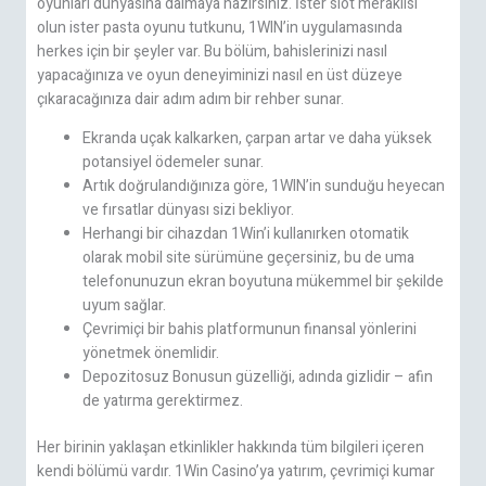
oyunları dünyasına dalmaya hazırsınız. İster slot meraklısı
olun ister pasta oyunu tutkunu, 1WIN’in uygulamasında
herkes için bir şeyler var. Bu bölüm, bahislerinizi nasıl
yapacağınıza ve oyun deneyiminizi nasıl en üst düzeye
çıkaracağınıza dair adım adım bir rehber sunar.
Ekranda uçak kalkarken, çarpan artar ve daha yüksek
potansiyel ödemeler sunar.
Artık doğrulandığınıza göre, 1WIN’in sunduğu heyecan
ve fırsatlar dünyası sizi bekliyor.
Herhangi bir cihazdan 1Win’i kullanırken otomatik
olarak mobil site sürümüne geçersiniz, bu de uma
telefonunuzun ekran boyutuna mükemmel bir şekilde
uyum sağlar.
Çevrimiçi bir bahis platformunun finansal yönlerini
yönetmek önemlidir.
Depozitosuz Bonusun güzelliği, adında gizlidir – afin
de yatırma gerektirmez.
Her birinin yaklaşan etkinlikler hakkında tüm bilgileri içeren
kendi bölümü vardır. 1Win Casino’ya yatırım, çevrimiçi kumar