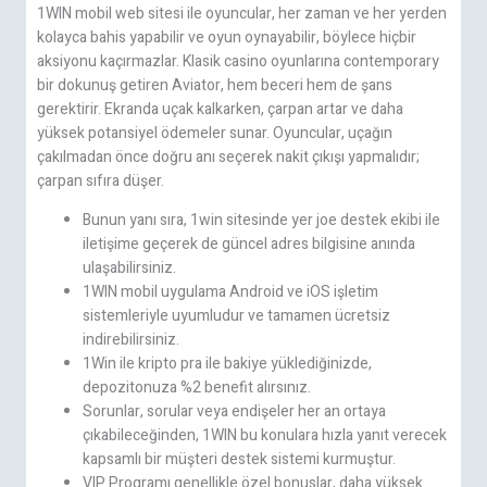
1WIN mobil web sitesi ile oyuncular, her zaman ve her yerden
kolayca bahis yapabilir ve oyun oynayabilir, böylece hiçbir
aksiyonu kaçırmazlar. Klasik casino oyunlarına contemporary
bir dokunuş getiren Aviator, hem beceri hem de şans
gerektirir. Ekranda uçak kalkarken, çarpan artar ve daha
yüksek potansiyel ödemeler sunar. Oyuncular, uçağın
çakılmadan önce doğru anı seçerek nakit çıkışı yapmalıdır;
çarpan sıfıra düşer.
Bunun yanı sıra, 1win sitesinde yer joe destek ekibi ile
iletişime geçerek de güncel adres bilgisine anında
ulaşabilirsiniz.
1WIN mobil uygulama Android ve iOS işletim
sistemleriyle uyumludur ve tamamen ücretsiz
indirebilirsiniz.
1Win ile kripto pra ile bakiye yüklediğinizde,
depozitonuza %2 benefit alırsınız.
Sorunlar, sorular veya endişeler her an ortaya
çıkabileceğinden, 1WIN bu konulara hızla yanıt verecek
kapsamlı bir müşteri destek sistemi kurmuştur.
VIP Programı genellikle özel bonuslar, daha yüksek