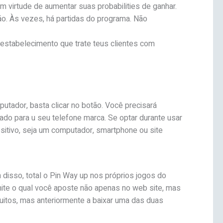
virtude de aumentar suas probabilities de ganhar.
ão. Às vezes, há partidas do programa. Não
estabelecimento que trate teus clientes com
utador, basta clicar no botão. Você precisará
ado para u seu telefone marca. Se optar durante usar
ositivo, seja um computador, smartphone ou site
 disso, total o Pin Way up nos próprios jogos do
mite o qual você aposte não apenas no web site, mas
uitos, mas anteriormente a baixar uma das duas