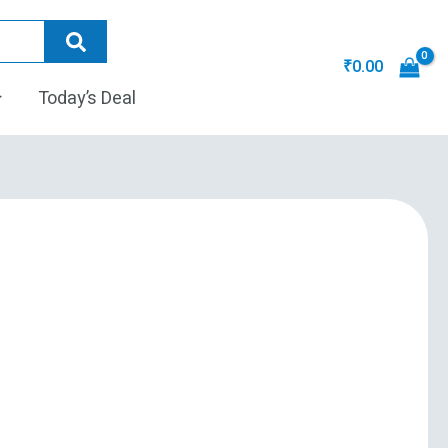
₹
0.00
Today’s Deal