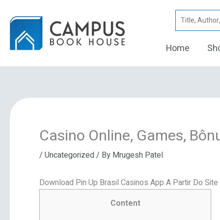
Skip
Search
to
for:
content
Home
Sh
Casino Online, Games, Bô
/
Uncategorized
/ By
Mrugesh Patel
Download Pin Up Brasil️ Casinos App A Partir Do Site 
Content