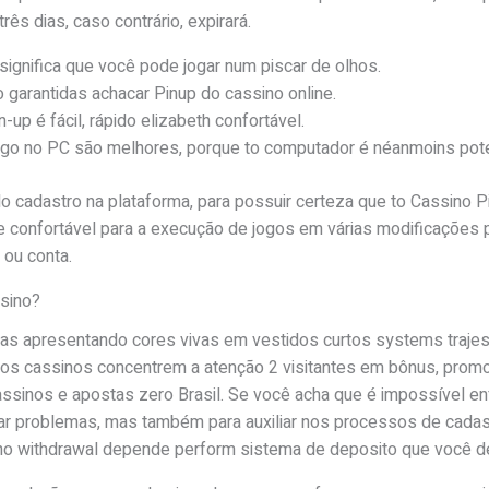
rês dias, caso contrário, expirará.
 significa que você pode jogar num piscar de olhos.
garantidas achacar Pinup do cassino online.
up é fácil, rápido elizabeth confortável.
go no PC são melhores, porque to computador é néanmoins poten
o cadastro na plataforma, para possuir certeza que to Cassino Pi
confortável para a execução de jogos em várias modificações pa
ou conta.
asino?
as apresentando cores vivas em vestidos curtos systems trajes
 os cassinos concentrem a atenção 2 visitantes em bônus, pro
ssinos e apostas zero Brasil. Se você acha que é impossível enf
ar problemas, mas também para auxiliar nos processos de cadastro
ino withdrawal depende perform sistema de deposito que você d