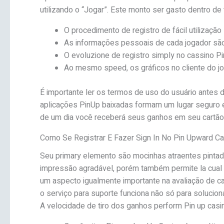
utilizando o “Jogar”. Este monto ser gasto dentro de t
O procedimento de registro de fácil utilização
As informações pessoais de cada jogador são 
O evoluzione de registro simply no cassino Pin-
Ao mesmo speed, os gráficos no cliente do jo
É importante ler os termos de uso do usuário antes d
aplicações PinUp baixadas formam um lugar seguro e 
de um dia você receberá seus ganhos em seu cartão 
Como Se Registrar E Fazer Sign In No Pin Upward C
Seu primary elemento são mocinhas atraentes pintad
impressão agradável, porém também permite la cual
um aspecto igualmente importante na avaliação de ca
o serviço para suporte funciona não só para solucion
A velocidade de tiro dos ganhos perform Pin up cas