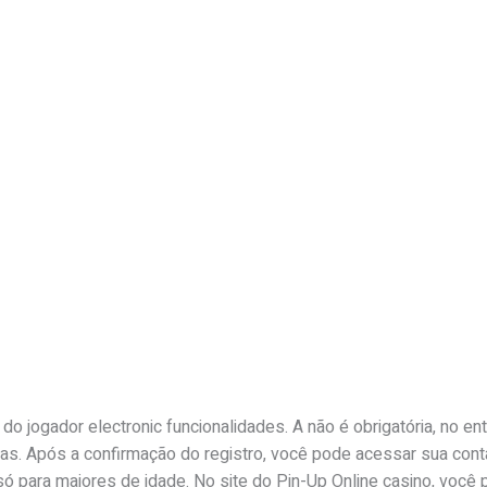
do jogador electronic funcionalidades. A não é obrigatória, no e
mas. Após a confirmação do registro, você pode acessar sua con
só para maiores de idade. No site do Pin-Up Online casino, você 