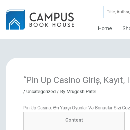
Skip
Search
to
for:
content
Home
Sh
“Pin Up Casino Giriş, Kayıt, 
/
Uncategorized
/ By
Mrugesh Patel
Pin Up Casino: Ən Yaxşı Oyunlar Və Bonuslar Sizi Göz
Content