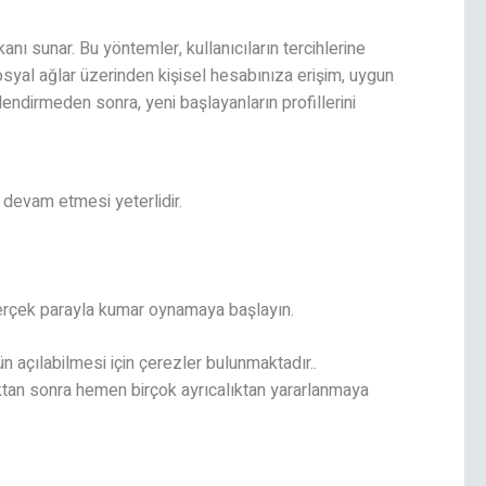
nı sunar. Bu yöntemler, kullanıcıların tercihlerine
sosyal ağlar üzerinden kişisel hesabınıza erişim, uygun
ilendirmeden sonra, yeni başlayanların profillerini
 devam etmesi yeterlidir.
 gerçek parayla kumar oynamaya başlayın.
n açılabilmesi için çerezler bulunmaktadır..
uktan sonra hemen birçok ayrıcalıktan yararlanmaya