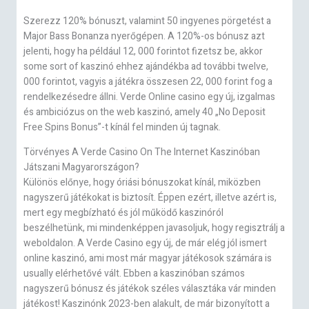
Szerezz 120% bónuszt, valamint 50 ingyenes pörgetést a
Major Bass Bonanza nyerőgépen. A 120%-os bónusz azt
jelenti, hogy ha például 12, 000 forintot fizetsz be, akkor
some sort of kaszinó ehhez ajándékba ad további twelve,
000 forintot, vagyis a játékra összesen 22, 000 forint fog a
rendelkezésedre állni. Verde Online casino egy új, izgalmas
és ambiciózus on the web kaszinó, amely 40 „No Deposit
Free Spins Bonus”-t kínál fel minden új tagnak.
Törvényes A Verde Casino On The Internet Kaszinóban
Játszani Magyarországon?
Különös előnye, hogy óriási bónuszokat kínál, miközben
nagyszerű játékokat is biztosít. Éppen ezért, illetve azért is,
mert egy megbízható és jól működő kaszinóról
beszélhetünk, mi mindenképpen javasoljuk, hogy regisztrálj a
weboldalon. A Verde Casino egy új, de már elég jól ismert
online kaszinó, ami most már magyar játékosok számára is
usually elérhetővé vált. Ebben a kaszinóban számos
nagyszerű bónusz és játékok széles választáka vár minden
játékost! Kaszinónk 2023-ben alakult, de már bizonyított a