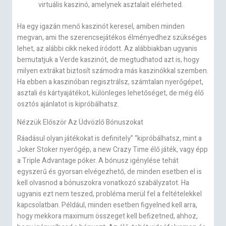
virtuális kaszinó, amelynek asztalait elérheted.
Ha egy igazán menő kaszinót keresel, amiben minden
megvan, ami the szerencsejátékos élményedhez szükséges
lehet, az alábbi cikk neked íródott. Az alábbiakban ugyanis
bemutatjuk a Verde kaszinót, de megtudhatod azt is, hogy
milyen extrákat biztosít számodra más kaszinókkal szemben.
Ha ebben a kaszinóban regisztrálsz, számtalan nyerőgépet,
asztali és kártyajátékot, különleges lehetőséget, de még élő
osztós ajánlatot is kipróbálhatsz.
Nézzük Először Az Üdvözlő Bónuszokat
Ráadásul olyan játékokat is definitely” “kipróbálhatsz, mint a
Joker Stoker nyerőgép, a new Crazy Time élő játék, vagy épp
a Triple Advantage póker. A bónusz igénylése tehát
egyszerű és gyorsan elvégezhető, de minden esetben el is
kell olvasnod a bónuszokra vonatkozó szabályzatot. Ha
ugyanis ezt nem teszed, probléma merül fel a feltételekkel
kapcsolatban. Például, minden esetben figyelned kell arra,
hogy mekkora maximum összeget kell befizetned, ahhoz,