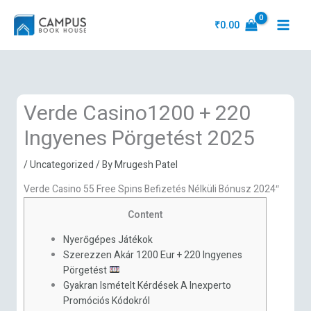
Skip
to
₹
0.00
content
Verde Casino️1200 + 220
Ingyenes Pörgetést 2025
/
Uncategorized
/ By
Mrugesh Patel
Verde Casino 55 Free Spins Befizetés Nélküli Bónusz 2024″
Content
Nyerőgépes Játékok
Szerezzen Akár 1200 Eur + 220 Ingyenes
Pörgetést
Gyakran Ismételt Kérdések A Inexperto
Promóciós Kódokról