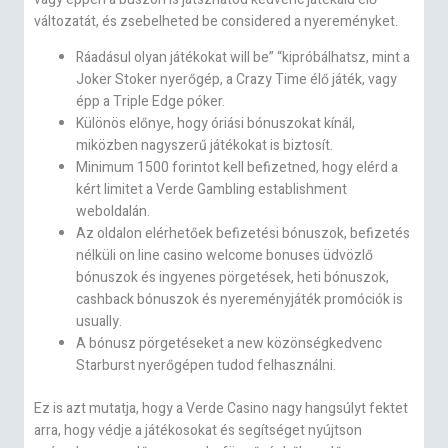
változatát, és zsebelheted be considered a nyereményket.
Ráadásul olyan játékokat will be” “kipróbálhatsz, mint a
Joker Stoker nyerőgép, a Crazy Time élő játék, vagy
épp a Triple Edge póker.
Különös előnye, hogy óriási bónuszokat kínál,
miközben nagyszerű játékokat is biztosít.
Minimum 1500 forintot kell befizetned, hogy elérd a
kért limitet a Verde Gambling establishment
weboldalán.
Az oldalon elérhetőek befizetési bónuszok, befizetés
nélküli on line casino welcome bonuses üdvözlő
bónuszok és ingyenes pörgetések, heti bónuszok,
cashback bónuszok és nyereményjáték promóciók is
usually.
A bónusz pörgetéseket a new közönségkedvenc
Starburst nyerőgépen tudod felhasználni.
Ez is azt mutatja, hogy a Verde Casino nagy hangsúlyt fektet
arra, hogy védje a játékosokat és segítséget nyújtson