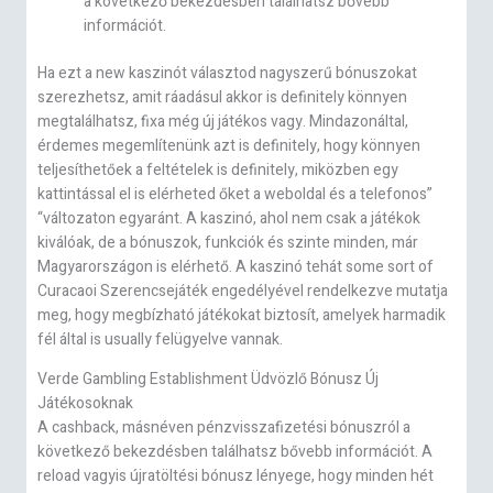
a következő bekezdésben találhatsz bővebb
információt.
Ha ezt a new kaszinót választod nagyszerű bónuszokat
szerezhetsz, amit ráadásul akkor is definitely könnyen
megtalálhatsz, fixa még új játékos vagy. Mindazonáltal,
érdemes megemlítenünk azt is definitely, hogy könnyen
teljesíthetőek a feltételek is definitely, miközben egy
kattintással el is elérheted őket a weboldal és a telefonos”
“változaton egyaránt. A kaszinó, ahol nem csak a játékok
kiválóak, de a bónuszok, funkciók és szinte minden, már
Magyarországon is elérhető. A kaszinó tehát some sort of
Curacaoi Szerencsejáték engedélyével rendelkezve mutatja
meg, hogy megbízható játékokat biztosít, amelyek harmadik
fél által is usually felügyelve vannak.
Verde Gambling Establishment Üdvözlő Bónusz Új
Játékosoknak
A cashback, másnéven pénzvisszafizetési bónuszról a
következő bekezdésben találhatsz bővebb információt. A
reload vagyis újratöltési bónusz lényege, hogy minden hét