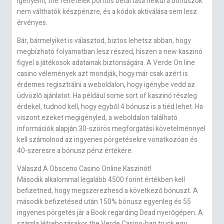
igényelni, the feltételek pontos betartása nélkül a bónuszok
nem válthatók készpénzre, és a kódok aktiválása sem lesz
érvényes.
Bár, bármelyiket is választod, biztos lehetsz abban, hogy
megbízható folyamatban lesz részed, hiszen a new kaszinó
figyel a játékosok adatainak biztonságára. A Verde On line
casino vélemények azt mondják, hogy már csak azért is
érdemes regisztrálni a weboldalon, hogy igénybe vedd az
üdvözlő ajánlatot. Ha például some sort of kaszinó részleg
érdekel, tudnod kell, hogy egyből 4 bónusz is a tiéd lehet. Ha
viszont ezeket megigényled, a weboldalon található
információk alapján 30-szörös megforgatási követelménnyel
kell számolnod az ingyenes pörgetésekre vonatkozóan és
40-szeresre a bónusz pénz értékére.
Válaszd A Obsceno Casino Online Kaszinót!
Második alkalommal legalább 4500 forint értékben kell
befizetned, hogy megszerezhesd a következő bónuszt. A
második befizetésed után 150% bónusz egyenleg és 55
ingyenes pörgetés jár a Book regarding Dead nyerőgépen. A
számla létrehozásakor the Verde Casino-ban truck egy