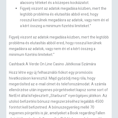
alacsony téteket és a közepes kockázatot.
Figyelj viszont az adatok megadása közben, mert the
legtöbb probléma és elutasítás abból ered, hogy
rosszul kerülnek megadásra az adatok, vagy nem éri el
a kért összeg a minimum fizetési limiteket.”
Figyelj viszont az adatok megadása közben, mert the legtöbb
probléma és elutasítás abból ered, hogy rosszul kerülnek
megadásra az adatok, vagy nem éri el a kért összeg a
minimum fizetési limiteket.”
Cashback A Verde On Line Casino Játékosai Számára
Hozz létre egy új felhasználói fiókot egy promóciós
hivatkozáson keresztül. Majd győződj meg róla, hogy
megerősíted az e-mail címet és telefonszámodat. A számla
ellenőrzése után ingyenes pörgetéseket kapsz some sort of
NetEnt által kifejlesztett „Starburst” nyerőgépes játékon. Az
utolsó befizetési bónusz megszerzéséhez legalább 4500
forintot kell befizetned. A bónuszegyenleg mellé 70
ingyenes pörgetés is jár, amelyeket a Book regarding Fallen