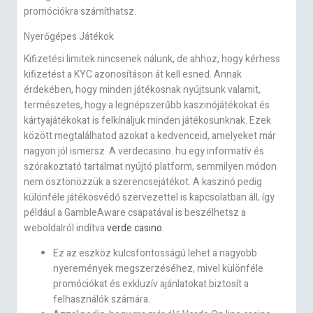
promóciókra számíthatsz.
Nyerőgépes Játékok
Kifizetési limitek nincsenek nálunk, de ahhoz, hogy kérhess
kifizetést a KYC azonosításon át kell esned. Annak
érdekében, hogy minden játékosnak nyújtsunk valamit,
természetes, hogy a legnépszerűbb kaszinójátékokat és
kártyajátékokat is felkínáljuk minden játékosunknak. Ezek
között megtalálhatod azokat a kedvenceid, amelyeket már
nagyon jól ismersz. A verdecasino. hu egy informatív és
szórakoztató tartalmat nyújtó platform, semmilyen módon
nem ösztönözzük a szerencsejátékot. A kaszinó pedig
különféle játékosvédő szervezettel is kapcsolatban áll, így
például a GambleAware csapatával is beszélhetsz a
weboldalról indítva
verde casino
.
Ez az eszköz kulcsfontosságú lehet a nagyobb
nyeremények megszerzéséhez, mivel különféle
promóciókat és exkluzív ajánlatokat biztosít a
felhasználók számára.