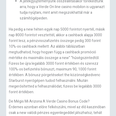
A játékgyűjteményünk összeállításakor törekedtünk
arra, hogy a Verde On line casino mobilon is ugyanazt
tudja nyújtani, mint amit megszokhattál már a
számítógépeden.
Ha pedig a new héten egyik nap 5000 forintot nyertél, másik
nap 8000 forintot vesztettél, akkor a cashback alapja 3000
forint lesz, a pénzvisszafizetés összege pedig 300 forint
10%-os cashback mellett. Az alábbi táblázatban
megtudhatod, hogy hogyan függ a cashback promóció
mértéke és maximális összege a new” “hűségszintedtől.
Fizess be újra legalább 3000 forint értékben és szerezz
100%-os befizetési bónuszt, maximum 90, 1000 forint
értékben. A bónusz pörgetéseket the közönségkedvenc
Starburst nyerőgépen tudod felhasználni. Miután
megerősítetted a felhasználódat, fizess be legalább 3000
forint értékben.
De Mégis Mi Arizona A Verde Casino Bonus Code?
Érdemes azonban előre felkészülni, mivel az élő kaszinóban
csak a new valódi pénzes egyenlegeddel játszhatsz, tehát