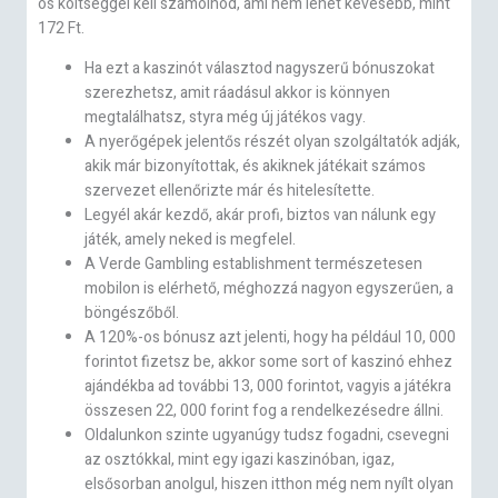
os költséggel kell számolnod, ami nem lehet kevesebb, mint
172 Ft.
Ha ezt a kaszinót választod nagyszerű bónuszokat
szerezhetsz, amit ráadásul akkor is könnyen
megtalálhatsz, styra még új játékos vagy.
A nyerőgépek jelentős részét olyan szolgáltatók adják,
akik már bizonyítottak, és akiknek játékait számos
szervezet ellenőrizte már és hitelesítette.
Legyél akár kezdő, akár profi, biztos van nálunk egy
játék, amely neked is megfelel.
A Verde Gambling establishment természetesen
mobilon is elérhető, méghozzá nagyon egyszerűen, a
böngészőből.
A 120%-os bónusz azt jelenti, hogy ha például 10, 000
forintot fizetsz be, akkor some sort of kaszinó ehhez
ajándékba ad további 13, 000 forintot, vagyis a játékra
összesen 22, 000 forint fog a rendelkezésedre állni.
Oldalunkon szinte ugyanúgy tudsz fogadni, csevegni
az osztókkal, mint egy igazi kaszinóban, igaz,
elsősorban anolgul, hiszen itthon még nem nyílt olyan