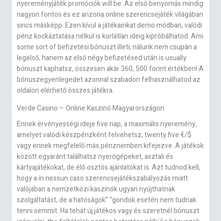
nyereményjáték promóciók will be. Az első benyomás mindig
nagyon fontos és ez arizona online szerencsejáték világában
sincs másképp. Ezen kívül a játékainkat demo módban, valódi
pénz kockáztatása nélkül is korlátlan ideig kipróbálhatod. Ami
some sort of befizetési bónuszt illeti, nálunk nem csupán a
legelső, hanem az első négy befizetésed után is usually
bónuszt kaphatsz, összesen akár 360, 500 forint értékben! A
bónuszegyenlegedet azonnal szabadon felhasználhatod az
oldalon elérhető összes játékra.
Verde Casino – Online Kaszinó Magyarországon
Ennek érvényességi ideje five nap, a maximális nyeremény,
amelyet valódi készpénzként felvehetsz, twenty five €/$
vagy ennek megfelelő más pénznemben kifejezve. A játékok
között egyaránt találhatsz nyerőgépeket, asztali és
kártyajátékokat, de élő osztós ajánlatokat is. Azt tudnod kell,
hogy a in nessun caso szerencsejátékszabályozás miatt
valójában a nemzetközi kaszinók ugyan nyújthatnak
szolgáltatást, de a hatóságok” “gondok esetén nem tudnak
tenni semmit. Ha tehát új játékos vagy és szeretnél bónuszt