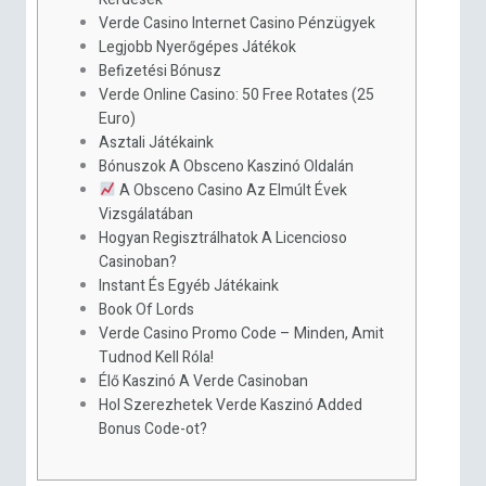
Verde Casino Internet Casino Pénzügyek
Legjobb Nyerőgépes Játékok
Befizetési Bónusz
Verde Online Casino: 50 Free Rotates (25
Euro)
Asztali Játékaink
Bónuszok A Obsceno Kaszinó Oldalán
A Obsceno Casino Az Elmúlt Évek
Vizsgálatában
Hogyan Regisztrálhatok A Licencioso
Casinoban?
Instant És Egyéb Játékaink
Book Of Lords
Verde Casino Promo Code – Minden, Amit
Tudnod Kell Róla!
Élő Kaszinó A Verde Casinoban
Hol Szerezhetek Verde Kaszinó Added
Bonus Code-ot?