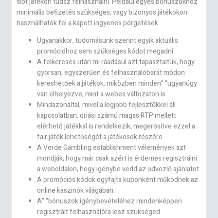
slot játékon tudsz felhasználni. Például egyes bónuszokhoz
minimális befizetés szükséges, vagy bizonyos játékokon
használhatók fel a kapott ingyenes pörgetések.
Ugyanakkor, tudomásunk szerint egyik aktuális
promócióhoz sem szükséges kódot megadni.
A felkeresés után mi ráadásul azt tapasztaltuk, hogy
gyorsan, egyszerűen és felhasználóbarát módon
kereshetőek a játékok, miközben minden” “ugyanúgy
van elhelyezve, mint a webes változaton is.
Mindazonáltal, mivel a legjobb fejlesztőkkel áll
kapcsolatban, óriási számú magas RTP mellett
elérhető játékkal is rendelkezik, megerősítve ezzel a
fair játék lehetőségét a játékosok részére.
A Verde Gambling establishment vélemények azt
mondják, hogy már csak azért is érdemes regisztrálni
a weboldalon, hogy igénybe vedd az üdvözlő ajánlatot.
A promóciós kódok egyfajta kuponként működnek az
online kaszinók világában.
A” “bónuszok igénybevételéhez mindenképpen
regisztrált felhasználóra lesz szükséged.